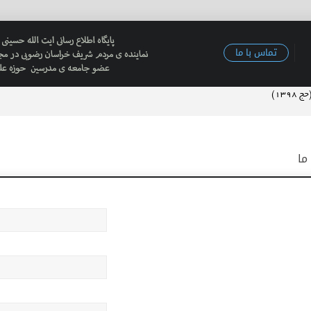
تماس با ما
۱۳۹)
۱۳۹)
م رزم شهید چمران)با شبکه آبادان پیرامون سالروز آزاد سازی حصر آبادان
ما
نعیم آبادی (نماینده ولی فقیه در هرمزگان وامام جمعه بندرعباس)
 استان خراسان شمالی
سلام والمسلمین سعیدی تولیت معزز آستان حضرت فاطمه معصومه (س) وامام جمعه قم…
ندار خوزستان در ایام سیل نوروز ۱۳۹۸
حسینی خراسانی