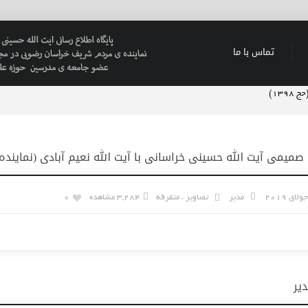
تماس با ما
۱۳۹)
۱۳۹)
م رزم شهید چمران)با شبکه آبادان پیرامون سالروز آزاد سازی حصر آبادان
یمی آیت الله حسینی خراسانی با آیت الله نعیم آبادی (نماینده
نعیم آبادی (نماینده ولی فقیه در هرمزگان وامام جمعه بندرعباس)
 استان خراسان شمالی
مدیر
تصاویر
،
متفرقه
3,284 مشاهده
0
سلام والمسلمین سعیدی تولیت معزز آستان حضرت فاطمه معصومه (س) وامام جمعه قم…
ندار خوزستان در ایام سیل نوروز ۱۳۹۸
حسینی خراسانی
دیر